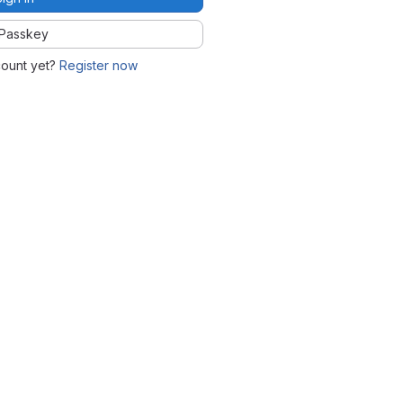
Passkey
count yet?
Register now